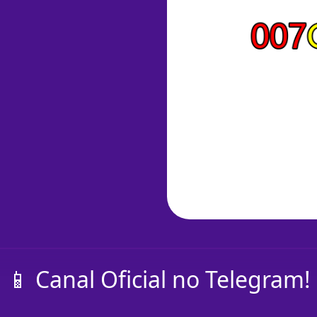
📱 Canal Oficial no Telegram!