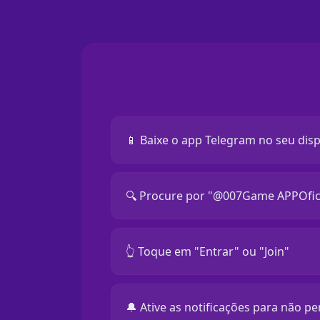
📱 Baixe o app Telegram no seu disp
🔍 Procure por "@007Game APPOfic
👆 Toque em "Entrar" ou "Join"
🔔 Ative as notificações para não p