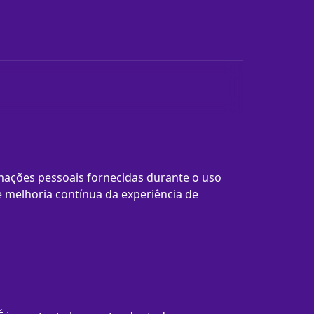
mações pessoais fornecidas durante o uso
e melhoria contínua da experiência de