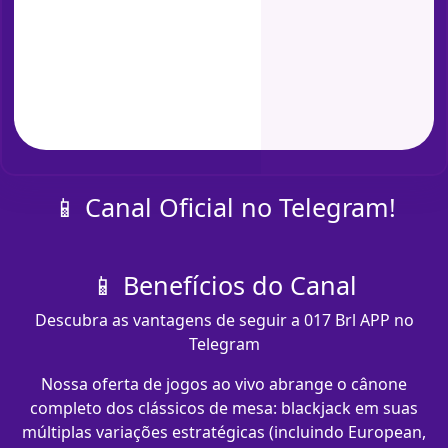
📱 Canal Oficial no Telegram!
📱 Benefícios do Canal
Descubra as vantagens de seguir a 017 Brl APP no
Telegram
Nossa oferta de jogos ao vivo abrange o cânone
completo dos clássicos de mesa: blackjack em suas
múltiplas variações estratégicas (incluindo European,