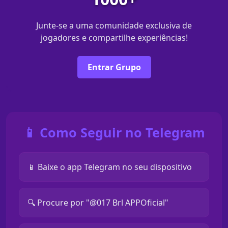
Junte-se a uma comunidade exclusiva de
jogadores e compartilhe experiências!
Entrar Grupo
📱 Como Seguir no Telegram
📱 Baixe o app Telegram no seu dispositivo
🔍 Procure por "@017 Brl APPOficial"