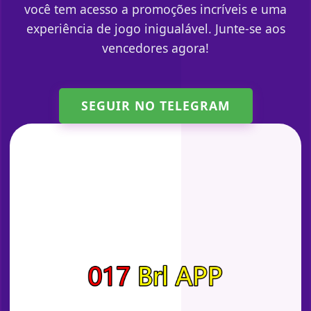
você tem acesso a promoções incríveis e uma
experiência de jogo inigualável. Junte-se aos
vencedores agora!
SEGUIR NO TELEGRAM