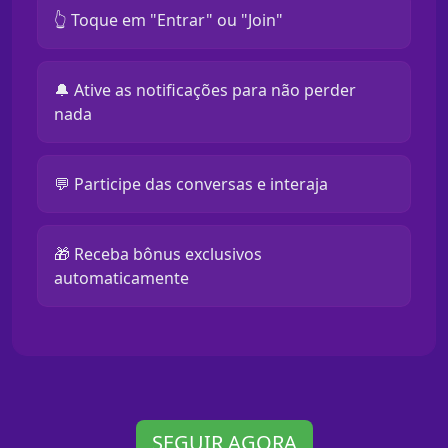
👆 Toque em "Entrar" ou "Join"
🔔 Ative as notificações para não perder
nada
💬 Participe das conversas e interaja
🎁 Receba bônus exclusivos
automaticamente
SEGUIR AGORA