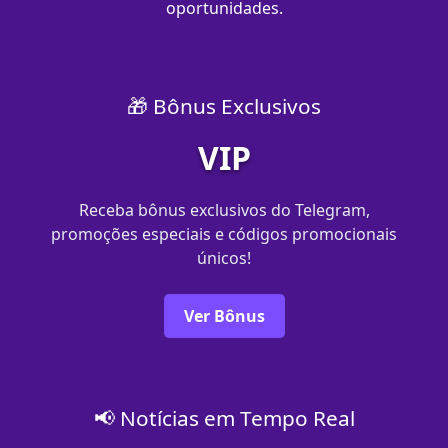
oportunidades.
🎁 Bônus Exclusivos
VIP
Receba bônus exclusivos do Telegram,
promoções especiais e códigos promocionais
únicos!
Ver Bônus
📢 Notícias em Tempo Real