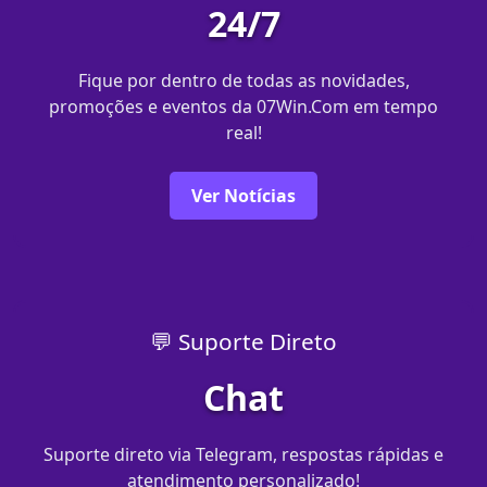
24/7
Fique por dentro de todas as novidades,
promoções e eventos da 07Win.Com em tempo
real!
Ver Notícias
💬 Suporte Direto
Chat
Suporte direto via Telegram, respostas rápidas e
atendimento personalizado!