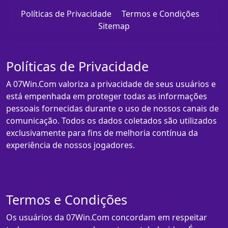
Políticas de Privacidade
Termos e Condições
Sitemap
Políticas de Privacidade
A 07Win.Com valoriza a privacidade de seus usuários e
está empenhada em proteger todas as informações
pessoais fornecidas durante o uso de nossos canais de
comunicação. Todos os dados coletados são utilizados
exclusivamente para fins de melhoria contínua da
experiência de nossos jogadores.
Termos e Condições
Os usuários da 07Win.Com concordam em respeitar