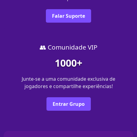
Falar Suporte
👥 Comunidade VIP
1000+
Junte-se a uma comunidade exclusiva de
jogadores e compartilhe experiências!
Entrar Grupo