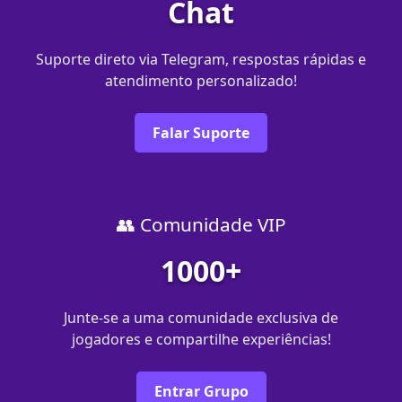
Chat
Suporte direto via Telegram, respostas rápidas e
atendimento personalizado!
Falar Suporte
👥 Comunidade VIP
1000+
Junte-se a uma comunidade exclusiva de
jogadores e compartilhe experiências!
Entrar Grupo