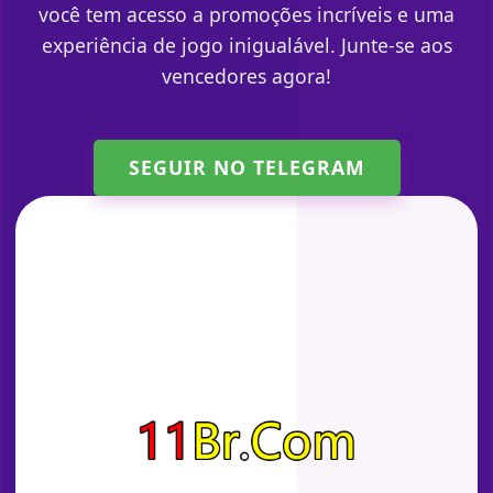
você tem acesso a promoções incríveis e uma
experiência de jogo inigualável. Junte-se aos
vencedores agora!
SEGUIR NO TELEGRAM