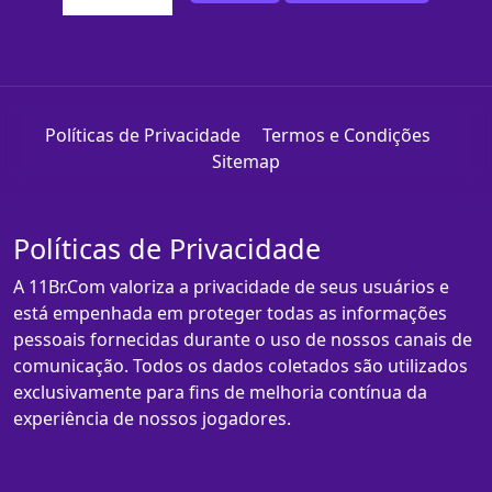
Políticas de Privacidade
Termos e Condições
Sitemap
Políticas de Privacidade
A 11Br.Com valoriza a privacidade de seus usuários e
está empenhada em proteger todas as informações
pessoais fornecidas durante o uso de nossos canais de
comunicação. Todos os dados coletados são utilizados
exclusivamente para fins de melhoria contínua da
experiência de nossos jogadores.