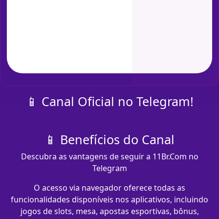
📱 Canal Oficial no Telegram!
📱 Benefícios do Canal
Descubra as vantagens de seguir a 11Br.Com no
Telegram
O acesso via navegador oferece todas as
funcionalidades disponíveis nos aplicativos, incluindo
jogos de slots, mesa, apostas esportivas, bônus,