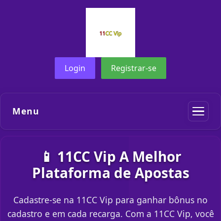
Login
Registrar-se
Menu
📱 11CC Vip A Melhor
Plataforma de Apostas
Cadastre-se na 11CC Vip para ganhar bônus no
cadastro e em cada recarga. Com a 11CC Vip, você