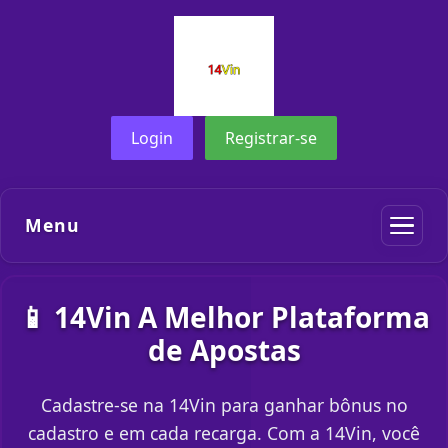
Login
Registrar-se
Menu
📱 14Vin A Melhor Plataforma
de Apostas
Cadastre-se na 14Vin para ganhar bônus no
cadastro e em cada recarga. Com a 14Vin, você