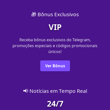
🎁 Bônus Exclusivos
VIP
Receba bônus exclusivos do Telegram,
promoções especiais e códigos promocionais
únicos!
Ver Bônus
📢 Notícias em Tempo Real
24/7