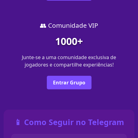
👥 Comunidade VIP
1000+
Junte-se a uma comunidade exclusiva de
jogadores e compartilhe experiências!
Entrar Grupo
📱 Como Seguir no Telegram