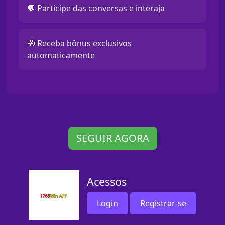
💬 Participe das conversas e interaja
🎁 Receba bônus exclusivos
automaticamente
SEGUIR AGORA
Acessos
Login
Registrar-se