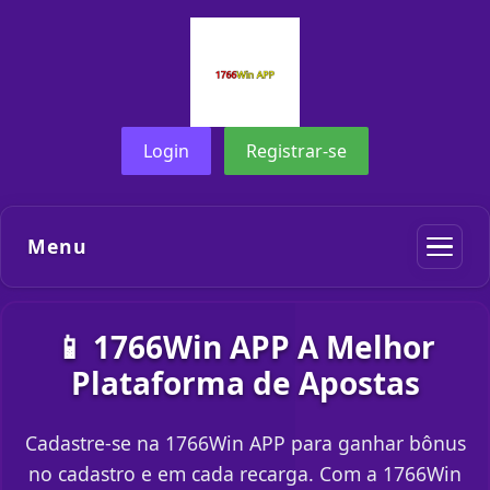
Login
Registrar-se
Menu
📱 1766Win APP A Melhor
Plataforma de Apostas
Cadastre-se na 1766Win APP para ganhar bônus
no cadastro e em cada recarga. Com a 1766Win