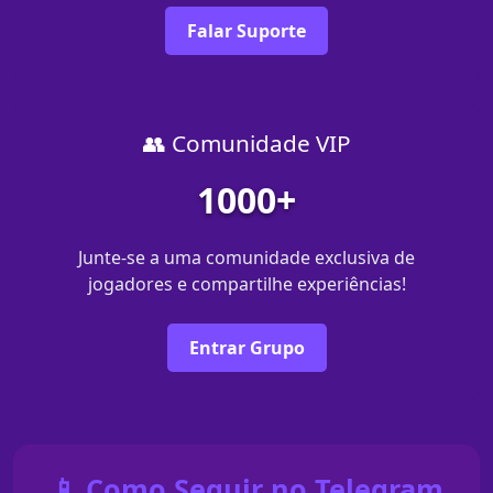
Falar Suporte
👥 Comunidade VIP
1000+
Junte-se a uma comunidade exclusiva de
jogadores e compartilhe experiências!
Entrar Grupo
📱 Como Seguir no Telegram