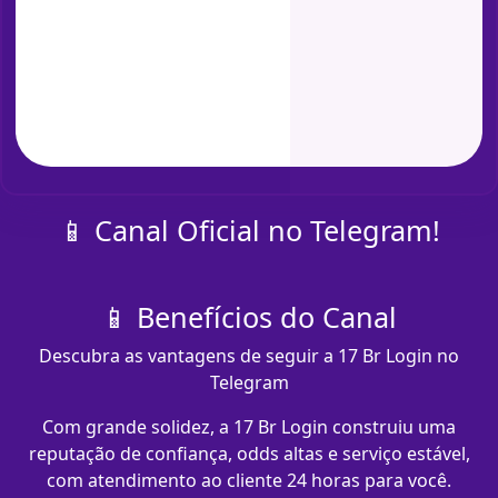
📱 Canal Oficial no Telegram!
📱 Benefícios do Canal
Descubra as vantagens de seguir a 17 Br Login no
Telegram
Com grande solidez, a 17 Br Login construiu uma
reputação de confiança, odds altas e serviço estável,
com atendimento ao cliente 24 horas para você.