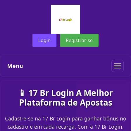
Login
Registrar-se
Menu
📱 17 Br Login A Melhor
Plataforma de Apostas
Cadastre-se na 17 Br Login para ganhar bônus no
cadastro e em cada recarga. Com a 17 Br Login,