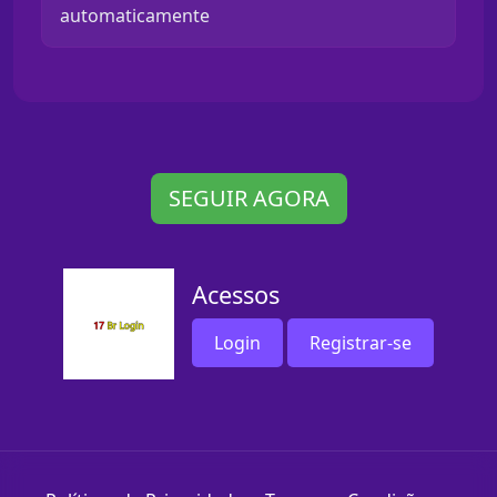
automaticamente
SEGUIR AGORA
Acessos
Login
Registrar-se