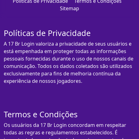
Políticas de Privacidade
Termos e Condições
Sitemap
Políticas de Privacidade
A 17 Br Login valoriza a privacidade de seus usuários e
está empenhada em proteger todas as informações
pessoais fornecidas durante o uso de nossos canais de
comunicação. Todos os dados coletados são utilizados
exclusivamente para fins de melhoria contínua da
experiência de nossos jogadores.
Termos e Condições
Os usuários da 17 Br Login concordam em respeitar
todas as regras e regulamentos estabelecidos. É