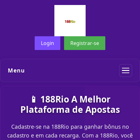
Login
Registrar-se
Menu
📱 188Rio A Melhor
Plataforma de Apostas
Cadastre-se na 188Rio para ganhar bônus no
cadastro e em cada recarga. Com a 188Rio, você