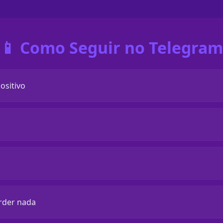
📱 Como Seguir no Telegram
ositivo
erder nada