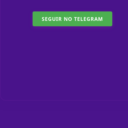
SEGUIR NO TELEGRAM