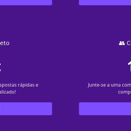
reto
👥 
t
espostas rápidas e
Junte-se a uma com
lizado!
compa
e