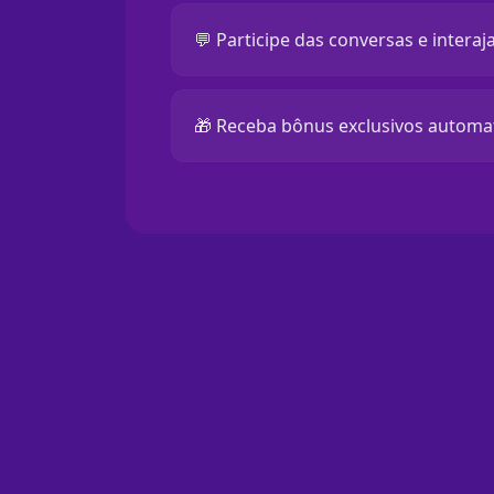
💬 Participe das conversas e interaj
🎁 Receba bônus exclusivos autom