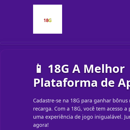
📱 18G A Melhor
Plataforma de A
Cadastre-se na 18G para ganhar bônus 
recarga. Com a 18G, você tem acesso a 
uma experiência de jogo inigualável. J
agora!