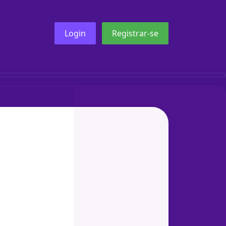
Login
Registrar-se