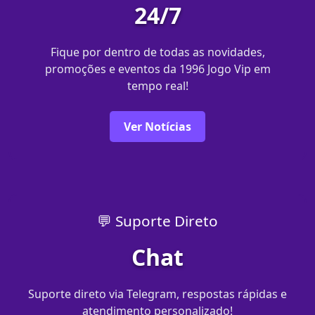
24/7
Fique por dentro de todas as novidades,
promoções e eventos da 1996 Jogo Vip em
tempo real!
Ver Notícias
💬 Suporte Direto
Chat
Suporte direto via Telegram, respostas rápidas e
atendimento personalizado!