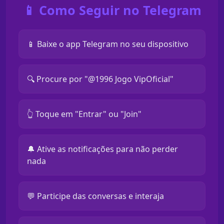
📱 Como Seguir no Telegram
📱 Baixe o app Telegram no seu dispositivo
🔍 Procure por "@1996 Jogo VipOficial"
👆 Toque em "Entrar" ou "Join"
🔔 Ative as notificações para não perder
nada
💬 Participe das conversas e interaja