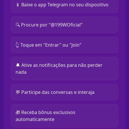
📱 Baixe o app Telegram no seu dispositivo
🔍 Procure por "@199WOficial"
👆 Toque em "Entrar" ou "Join"
🔔 Ative as notificações para não perder
nada
💬 Participe das conversas e interaja
🎁 Receba bônus exclusivos
automaticamente