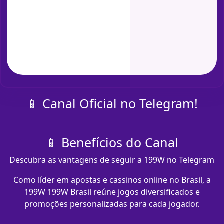
📱 Canal Oficial no Telegram!
📱 Benefícios do Canal
Descubra as vantagens de seguir a 199W no Telegram
Como líder em apostas e cassinos online no Brasil, a
199W 199W Brasil reúne jogos diversificados e
promoções personalizadas para cada jogador.