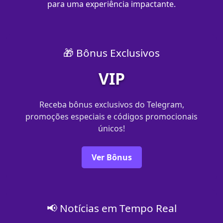
para uma experiência impactante.
🎁 Bônus Exclusivos
VIP
Receba bônus exclusivos do Telegram,
promoções especiais e códigos promocionais
únicos!
Ver Bônus
📢 Notícias em Tempo Real