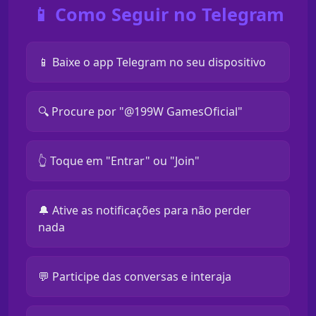
📱 Como Seguir no Telegram
📱 Baixe o app Telegram no seu dispositivo
🔍 Procure por "@199W GamesOficial"
👆 Toque em "Entrar" ou "Join"
🔔 Ative as notificações para não perder
nada
💬 Participe das conversas e interaja