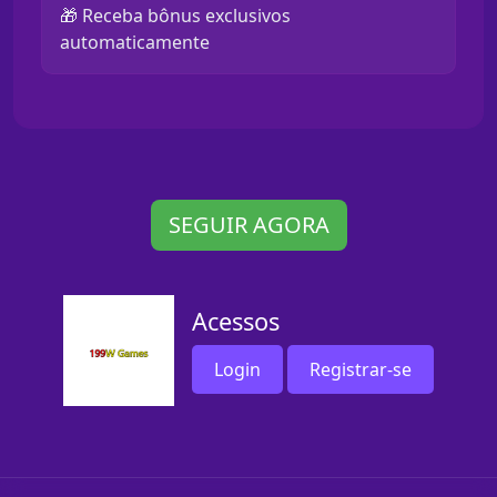
🎁 Receba bônus exclusivos
automaticamente
SEGUIR AGORA
Acessos
Login
Registrar-se