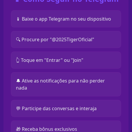
📱 Baixe o app Telegram no seu dispositivo
🔍 Procure por "@2025TigerOficial"
👆 Toque em "Entrar" ou "Join"
🔔 Ative as notificações para não perder
nada
💬 Participe das conversas e interaja
🎁 Receba bônus exclusivos