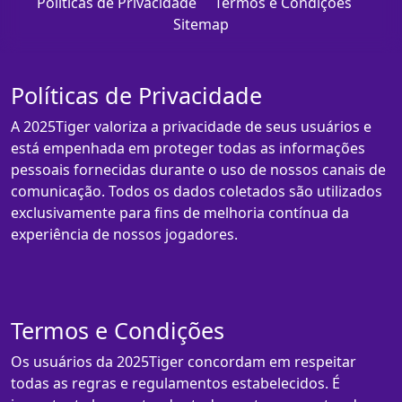
Políticas de Privacidade
Termos e Condições
Sitemap
Políticas de Privacidade
A 2025Tiger valoriza a privacidade de seus usuários e
está empenhada em proteger todas as informações
pessoais fornecidas durante o uso de nossos canais de
comunicação. Todos os dados coletados são utilizados
exclusivamente para fins de melhoria contínua da
experiência de nossos jogadores.
Termos e Condições
Os usuários da 2025Tiger concordam em respeitar
todas as regras e regulamentos estabelecidos. É