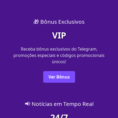
🎁 Bônus Exclusivos
VIP
Receba bônus exclusivos do Telegram,
promoções especiais e códigos promocionais
únicos!
Ver Bônus
📢 Notícias em Tempo Real
24/7