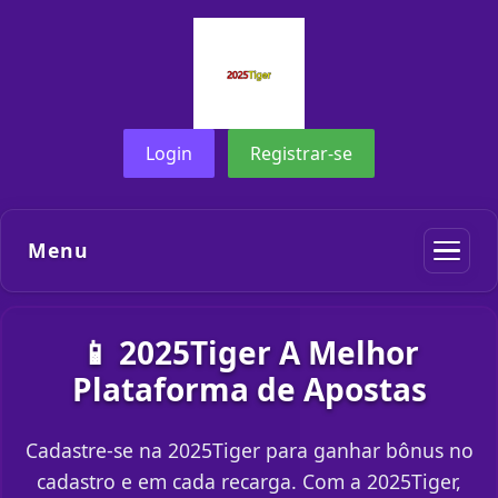
Login
Registrar-se
Menu
📱 2025Tiger A Melhor
Plataforma de Apostas
Cadastre-se na 2025Tiger para ganhar bônus no
cadastro e em cada recarga. Com a 2025Tiger,