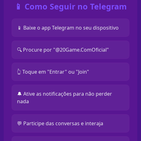
📱 Como Seguir no Telegram
📱 Baixe o app Telegram no seu dispositivo
🔍 Procure por "@20Game.ComOficial"
👆 Toque em "Entrar" ou "Join"
🔔 Ative as notificações para não perder
nada
💬 Participe das conversas e interaja