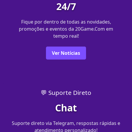
24/7
Fique por dentro de todas as novidades,
promoções e eventos da 20Game.Com em
tempo real!
Ver Notícias
💬 Suporte Direto
Chat
Suporte direto via Telegram, respostas rápidas e
atendimento personalizado!