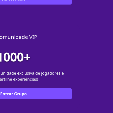
Comunidade VIP
1000+
unidade exclusiva de jogadores e
rtilhe experiências!
Entrar Grupo