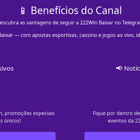
📱 Benefícios do Canal
escubra as vantagens de seguir a 222Win Baixar no Telegr
Baixar — com apostas esportivas, cassino e jogos ao vivo,
sivos
📢 Notí
m, promoções especiais
Fique por dentro d
s únicos!
eventos da 2