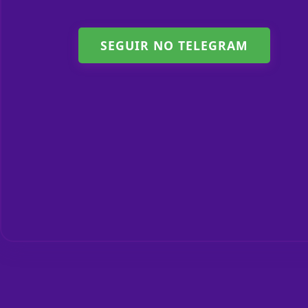
SEGUIR NO TELEGRAM