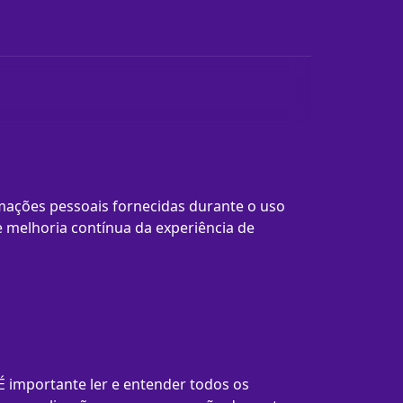
rmações pessoais fornecidas durante o uso
e melhoria contínua da experiência de
É importante ler e entender todos os