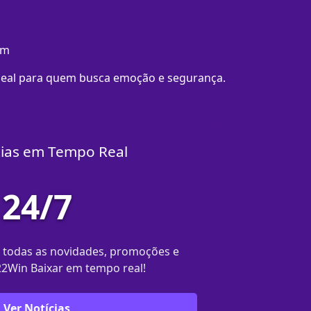
am
 ideal para quem busca emoção e segurança.
cias em Tempo Real
24/7
e todas as novidades, promoções e
22Win Baixar em tempo real!
Ver Notícias