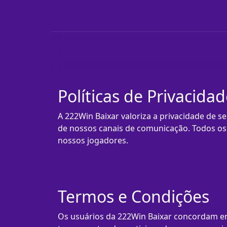
Políticas de Privacida
A 222Win Baixar valoriza a privacidade de 
de nossos canais de comunicação. Todos os 
nossos jogadores.
Termos e Condições
Os usuários da 222Win Baixar concordam em 