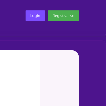
Login
Registrar-se