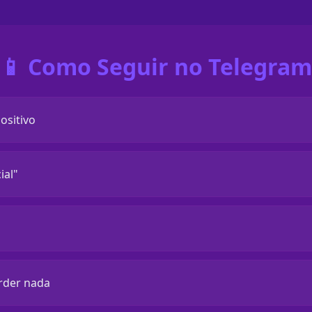
📱 Como Seguir no Telegram
ositivo
ial"
erder nada