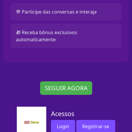
💬 Participe das conversas e interaja
🎁 Receba bônus exclusivos
automaticamente
SEGUIR AGORA
Acessos
Login
Registrar-se