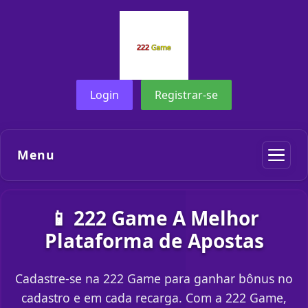
Login
Registrar-se
Menu
📱 222 Game A Melhor
Plataforma de Apostas
Cadastre-se na 222 Game para ganhar bônus no
cadastro e em cada recarga. Com a 222 Game,