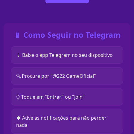
📱 Como Seguir no Telegram
📱 Baixe o app Telegram no seu dispositivo
🔍 Procure por "@222 GameOficial"
👆 Toque em "Entrar" ou "Join"
🔔 Ative as notificações para não perder
nada