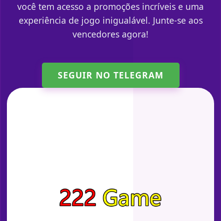
você tem acesso a promoções incríveis e uma
experiência de jogo inigualável. Junte-se aos
vencedores agora!
SEGUIR NO TELEGRAM