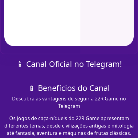
📱 Canal Oficial no Telegram!
📱 Benefícios do Canal
Descubra as vantagens de seguir a 22R Game no
Telegram
Os jogos de caça-níqueis do 22R Game apresentam
diferentes temas, desde civilizações antigas e mitologia
até fantasia, aventura e máquinas de frutas clássicas.