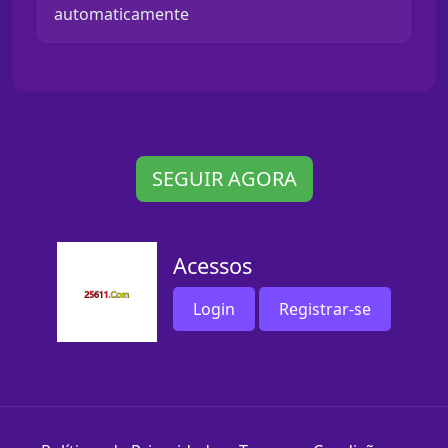
automaticamente
SEGUIR AGORA
Acessos
Login
Registrar-se