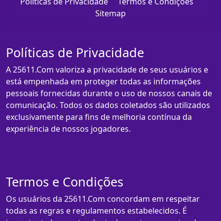
Políticas de Privacidade
Termos e Condições
Sitemap
Políticas de Privacidade
A 25611.Com valoriza a privacidade de seus usuários e
está empenhada em proteger todas as informações
pessoais fornecidas durante o uso de nossos canais de
comunicação. Todos os dados coletados são utilizados
exclusivamente para fins de melhoria contínua da
experiência de nossos jogadores.
Termos e Condições
Os usuários da 25611.Com concordam em respeitar
todas as regras e regulamentos estabelecidos. É