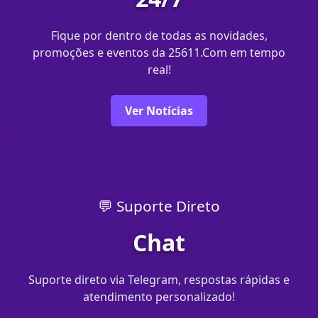
Fique por dentro de todas as novidades,
promoções e eventos da 25611.Com em tempo
real!
Ver Notícias
💬 Suporte Direto
Chat
Suporte direto via Telegram, respostas rápidas e
atendimento personalizado!