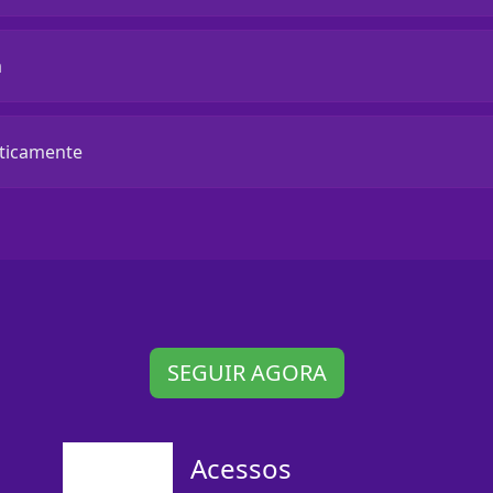
a
aticamente
SEGUIR AGORA
Acessos