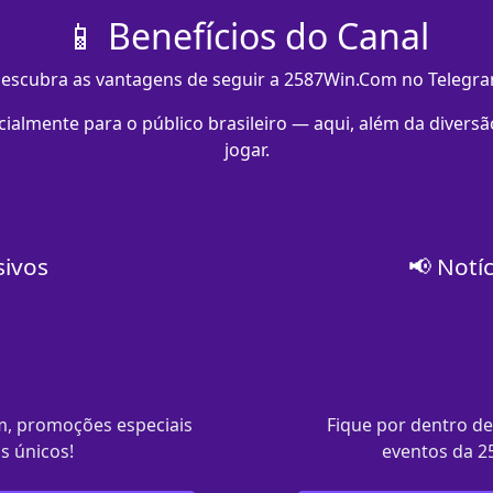
📱 Benefícios do Canal
escubra as vantagens de seguir a 2587Win.Com no Telegr
lmente para o público brasileiro — aqui, além da diversã
jogar.
sivos
📢 Notí
m, promoções especiais
Fique por dentro d
s únicos!
eventos da 2