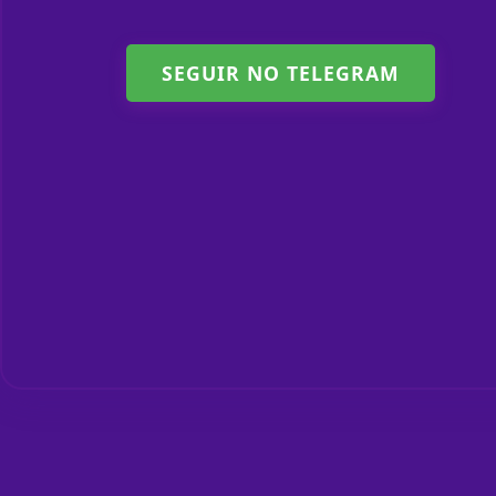
SEGUIR NO TELEGRAM