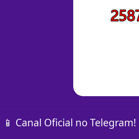
📱 Canal Oficial no Telegram!