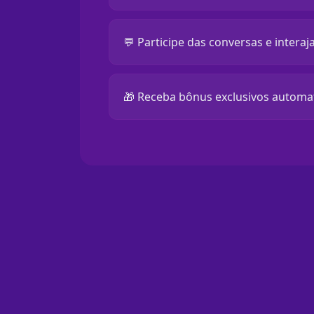
💬 Participe das conversas e interaj
🎁 Receba bônus exclusivos autom