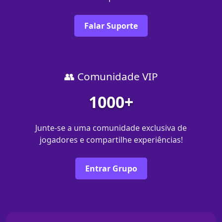
Falar Suporte
👥 Comunidade VIP
1000+
Junte-se a uma comunidade exclusiva de
jogadores e compartilhe experiências!
Entrar Grupo