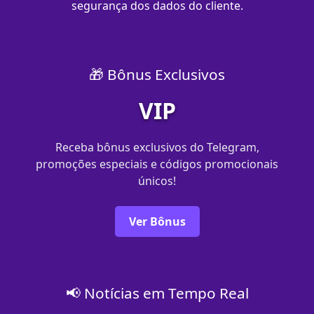
segurança dos dados do cliente.
🎁 Bônus Exclusivos
VIP
Receba bônus exclusivos do Telegram,
promoções especiais e códigos promocionais
únicos!
Ver Bônus
📢 Notícias em Tempo Real