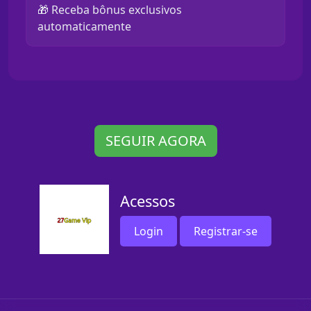
🎁 Receba bônus exclusivos
automaticamente
SEGUIR AGORA
Acessos
Login
Registrar-se