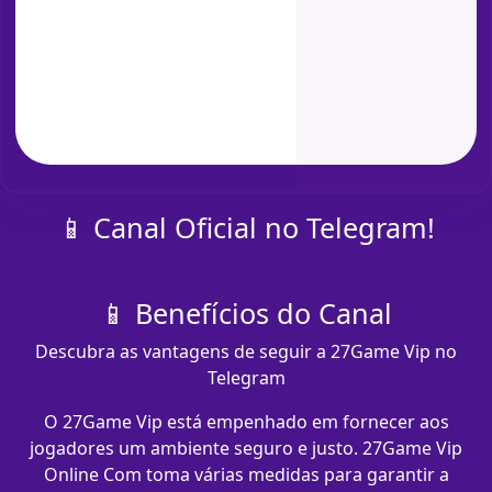
📱 Canal Oficial no Telegram!
📱 Benefícios do Canal
Descubra as vantagens de seguir a 27Game Vip no
Telegram
O 27Game Vip está empenhado em fornecer aos
jogadores um ambiente seguro e justo. 27Game Vip
Online Com toma várias medidas para garantir a