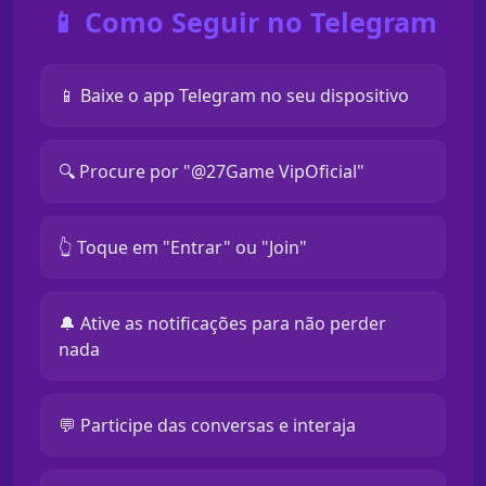
📱 Como Seguir no Telegram
📱 Baixe o app Telegram no seu dispositivo
🔍 Procure por "@27Game VipOficial"
👆 Toque em "Entrar" ou "Join"
🔔 Ative as notificações para não perder
nada
💬 Participe das conversas e interaja