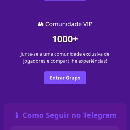
👥 Comunidade VIP
1000+
Junte-se a uma comunidade exclusiva de
jogadores e compartilhe experiências!
Entrar Grupo
📱 Como Seguir no Telegram