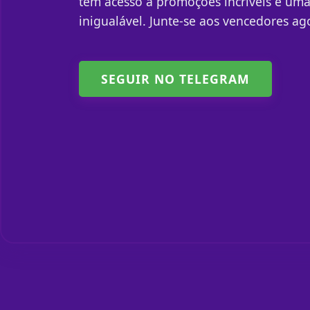
tem acesso a promoções incríveis e uma
inigualável. Junte-se aos vencedores ag
SEGUIR NO TELEGRAM