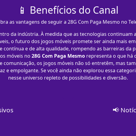
📱 Benefícios do Canal
bra as vantagens de seguir a 28G Com Paga Mesmo no Te
ro da indústria. À medida que as tecnologias continuam a
veis, o futuro dos jogos móveis promete ser ainda mais e
 contínua e de alta qualidade, rompendo as barreiras da p
ogos móveis no
28G Com Paga Mesmo
representa o que há d
a e comunicação, os jogos móveis não só entretêm, mas t
caz e empolgante. Se você ainda não explorou essa categori
nesse universo repleto de possibilidades e diversão.
sivos
📢 Notí