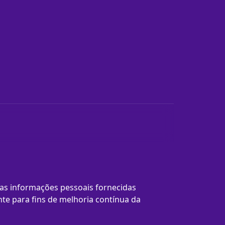
as informações pessoais fornecidas
te para fins de melhoria contínua da