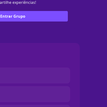
rtilhe experiências!
Entrar Grupo