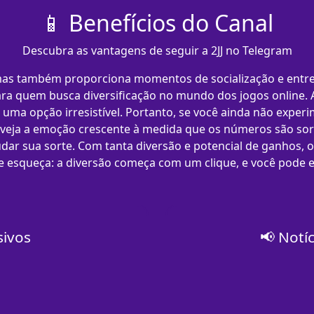
📱 Benefícios do Canal
Descubra as vantagens de seguir a 2JJ no Telegram
 mas também proporciona momentos de socialização e entr
ara quem busca diversificação no mundo dos jogos online. 
uma opção irresistível. Portanto, se você ainda não expe
 veja a emoção crescente à medida que os números são sor
r sua sorte. Com tanta diversão e potencial de ganhos, o
se esqueça: a diversão começa com um clique, e você pode e
sivos
📢 Notí