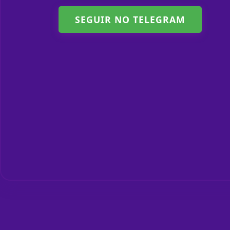
SEGUIR NO TELEGRAM