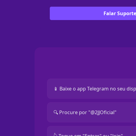
Falar Suport
📱 Baixe o app Telegram no seu disp
🔍 Procure por "@2JJOficial"