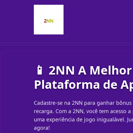
📱 2NN A Melhor
Plataforma de A
Cadastre-se na 2NN para ganhar bônus 
recarga. Com a 2NN, você tem acesso a 
uma experiência de jogo inigualável. J
agora!