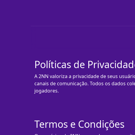
Políticas de Privacida
A 2NN valoriza a privacidade de seus usuá
canais de comunicação. Todos os dados cole
jogadores.
Termos e Condições