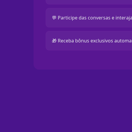
💬 Participe das conversas e interaj
🎁 Receba bônus exclusivos autom