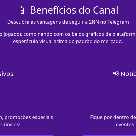
📱 Benefícios do Canal
Descubra as vantagens de seguir a 2NN no Telegram
do jogador, combinando com os belos gráficos da plataform
espetáculo visual acima do padrão do mercado.
sivos
📢 Notí
m, promoções especiais
Fique por dentro d
s únicos!
eventos 