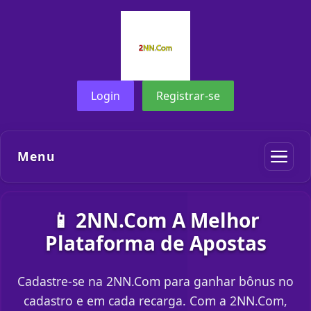
Login
Registrar-se
Menu
📱 2NN.Com A Melhor
Plataforma de Apostas
Cadastre-se na 2NN.Com para ganhar bônus no
cadastro e em cada recarga. Com a 2NN.Com,