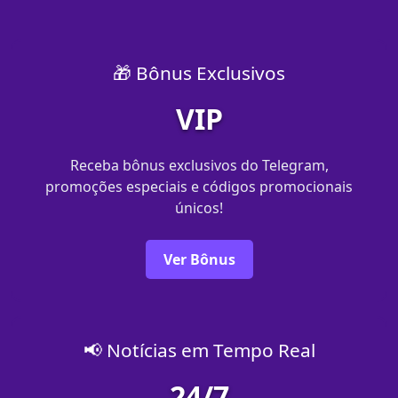
🎁 Bônus Exclusivos
VIP
Receba bônus exclusivos do Telegram,
promoções especiais e códigos promocionais
únicos!
Ver Bônus
📢 Notícias em Tempo Real
24/7