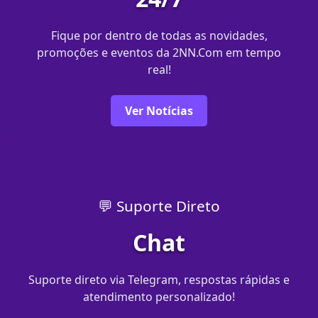
Fique por dentro de todas as novidades,
promoções e eventos da 2NN.Com em tempo
real!
Ver Notícias
💬 Suporte Direto
Chat
Suporte direto via Telegram, respostas rápidas e
atendimento personalizado!