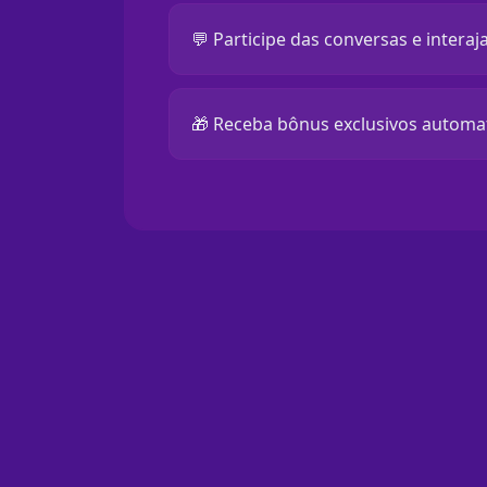
💬 Participe das conversas e interaj
🎁 Receba bônus exclusivos autom