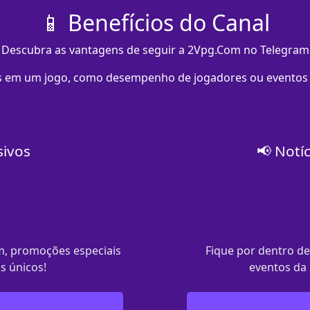
📱 Benefícios do Canal
Descubra as vantagens de seguir a 2Vpg.Com no Telegram
os em um jogo, como desempenho de jogadores ou eventos e
sivos
📢 Notí
m, promoções especiais
Fique por dentro d
s únicos!
eventos da