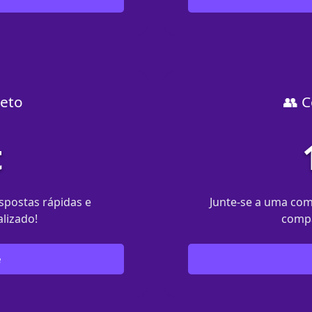
reto
👥 
t
espostas rápidas e
Junte-se a uma com
lizado!
compa
e