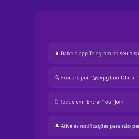
📱 Baixe o app Telegram no seu disp
🔍 Procure por "@2Vpg.ComOficial"
👆 Toque em "Entrar" ou "Join"
🔔 Ative as notificações para não p