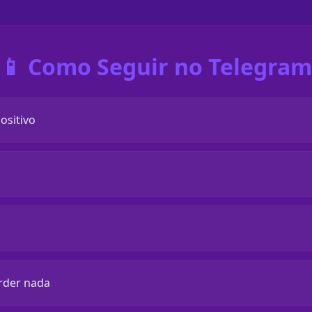
📱 Como Seguir no Telegram
ositivo
erder nada