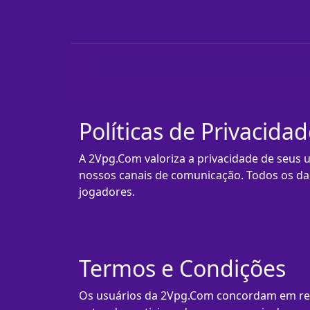
Políticas de Privacida
A 2Vpg.Com valoriza a privacidade de seus
nossos canais de comunicação. Todos os dad
jogadores.
Termos e Condições
Os usuários da 2Vpg.Com concordam em resp