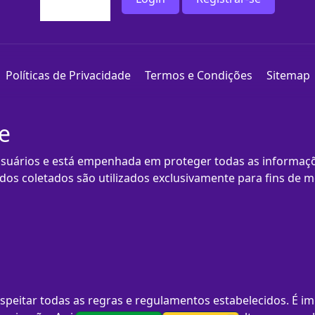
Políticas de Privacidade
Termos e Condições
Sitemap
de
 usuários e está empenhada em proteger todas as informaçõ
os coletados são utilizados exclusivamente para fins de m
eitar todas as regras e regulamentos estabelecidos. É im