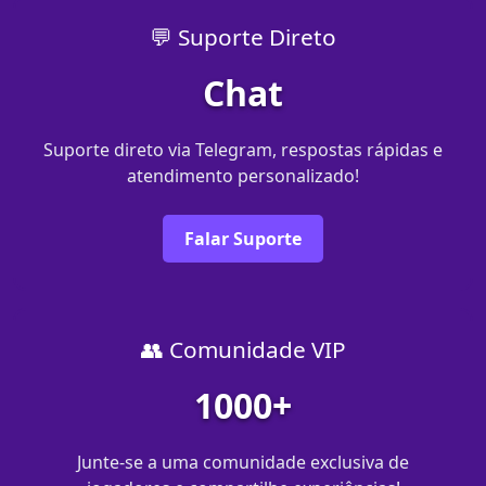
💬 Suporte Direto
Chat
Suporte direto via Telegram, respostas rápidas e
atendimento personalizado!
Falar Suporte
👥 Comunidade VIP
1000+
Junte-se a uma comunidade exclusiva de