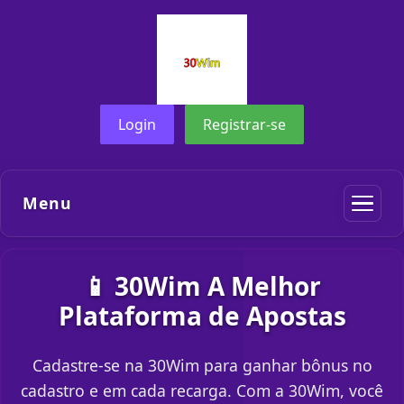
Login
Registrar-se
Menu
📱 30Wim A Melhor
Plataforma de Apostas
Cadastre-se na 30Wim para ganhar bônus no
cadastro e em cada recarga. Com a 30Wim, você