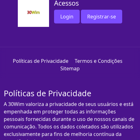
Acessos
Login
Registrar-se
Políticas de Privacidade
Termos e Condições
Sitemap
Políticas de Privacidade
A 30Wim valoriza a privacidade de seus usuários e está
empenhada em proteger todas as informações
pessoais fornecidas durante o uso de nossos canais de
comunicação. Todos os dados coletados são utilizados
exclusivamente para fins de melhoria contínua da