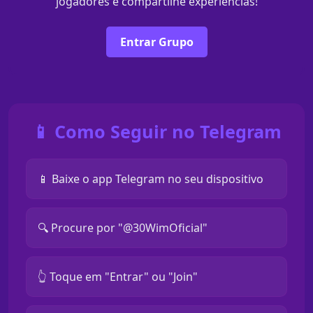
jogadores e compartilhe experiências!
Entrar Grupo
📱 Como Seguir no Telegram
📱 Baixe o app Telegram no seu dispositivo
🔍 Procure por "@30WimOficial"
👆 Toque em "Entrar" ou "Join"