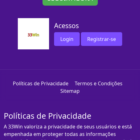
Acessos
Login
Registrar-se
Políticas de Privacidade
Termos e Condições
Sitemap
Políticas de Privacidade
A 33Win valoriza a privacidade de seus usuários e está
empenhada em proteger todas as informações