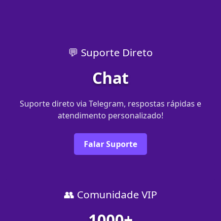
💬 Suporte Direto
Chat
Suporte direto via Telegram, respostas rápidas e
atendimento personalizado!
Falar Suporte
👥 Comunidade VIP
1000+