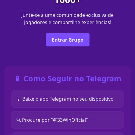
Junte-se a uma comunidade exclusiva de
jogadores e compartilhe experiências!
Entrar Grupo
📱 Como Seguir no Telegram
📱 Baixe o app Telegram no seu dispositivo
🔍 Procure por "@33WinOficial"