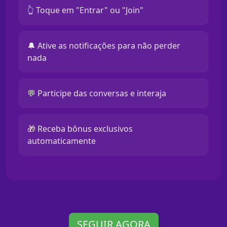
👆 Toque em "Entrar" ou "Join"
🔔 Ative as notificações para não perder
nada
💬 Participe das conversas e interaja
🎁 Receba bônus exclusivos
automaticamente
SEGUIR AGORA