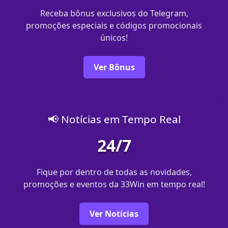
Receba bônus exclusivos do Telegram,
promoções especiais e códigos promocionais
únicos!
Ver Bônus
📢 Notícias em Tempo Real
24/7
Fique por dentro de todas as novidades,
promoções e eventos da 33Win em tempo real!
Ver Notícias