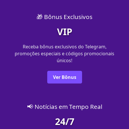
🎁 Bônus Exclusivos
VIP
Receba bônus exclusivos do Telegram,
promoções especiais e códigos promocionais
únicos!
Ver Bônus
📢 Notícias em Tempo Real
24/7