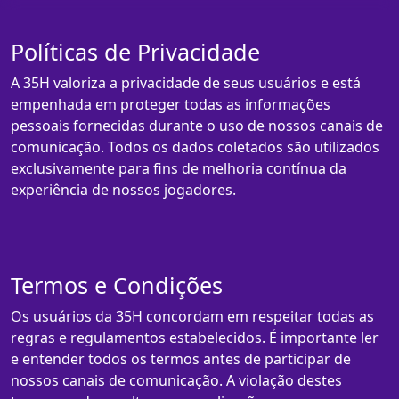
Políticas de Privacidade
A 35H valoriza a privacidade de seus usuários e está
empenhada em proteger todas as informações
pessoais fornecidas durante o uso de nossos canais de
comunicação. Todos os dados coletados são utilizados
exclusivamente para fins de melhoria contínua da
experiência de nossos jogadores.
Termos e Condições
Os usuários da 35H concordam em respeitar todas as
regras e regulamentos estabelecidos. É importante ler
e entender todos os termos antes de participar de
nossos canais de comunicação. A violação destes