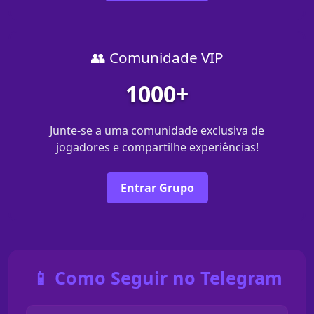
👥 Comunidade VIP
1000+
Junte-se a uma comunidade exclusiva de
jogadores e compartilhe experiências!
Entrar Grupo
📱 Como Seguir no Telegram