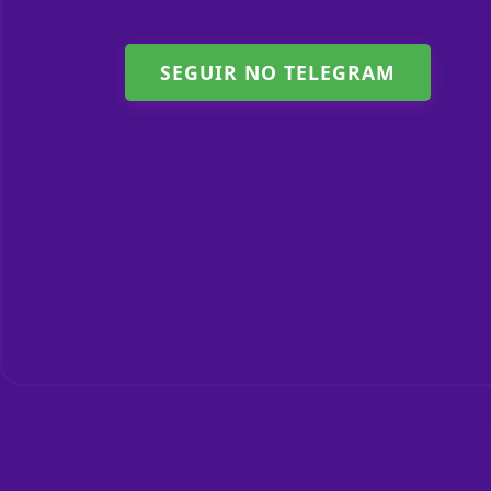
SEGUIR NO TELEGRAM