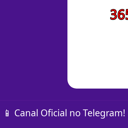
📱 Canal Oficial no Telegram!