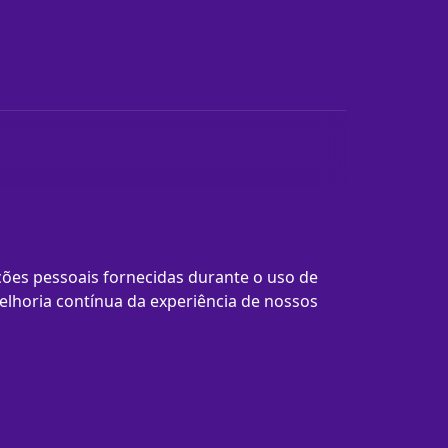
ões pessoais fornecidas durante o uso de
elhoria contínua da experiência de nossos