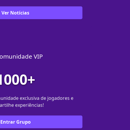
Ver Notícias
Comunidade VIP
1000+
unidade exclusiva de jogadores e
rtilhe experiências!
Entrar Grupo