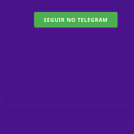
SEGUIR NO TELEGRAM