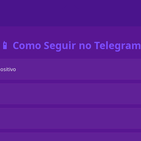
📱 Como Seguir no Telegram
ositivo