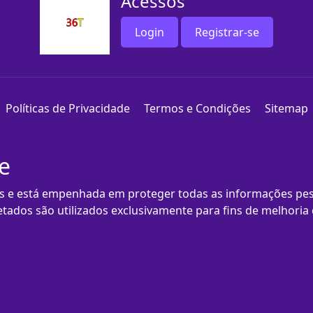
Acessos
Login
Registrar-se
Políticas de Privacidade
Termos e Condições
Sitemap
de
ios e está empenhada em proteger todas as informações pe
tados são utilizados exclusivamente para fins de melhoria