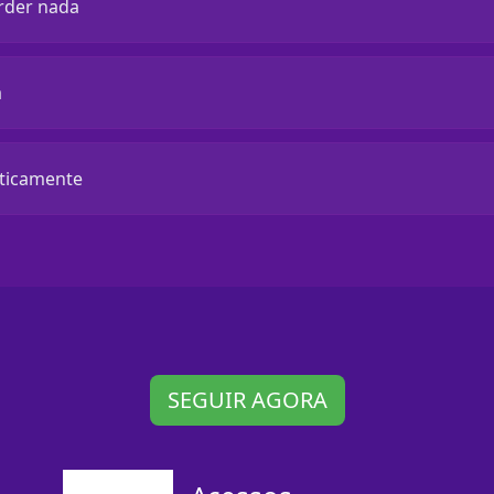
erder nada
a
aticamente
SEGUIR AGORA