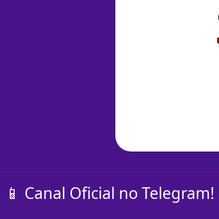
📱 Canal Oficial no Telegram!