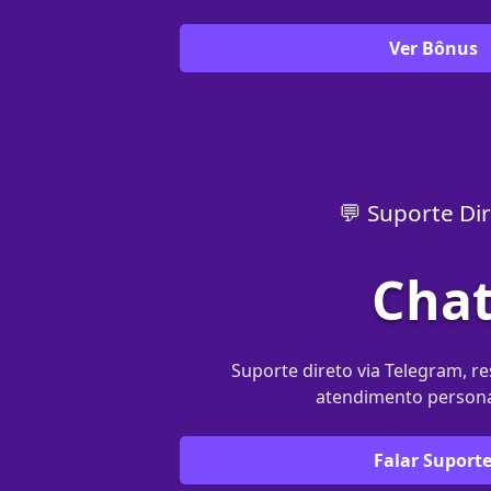
Ver Bônus
💬 Suporte Di
Cha
Suporte direto via Telegram, r
atendimento persona
Falar Suport