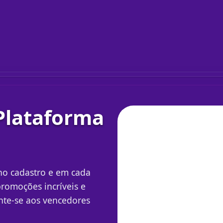
 Plataforma
no cadastro e em cada
promoções incríveis e
unte-se aos vencedores