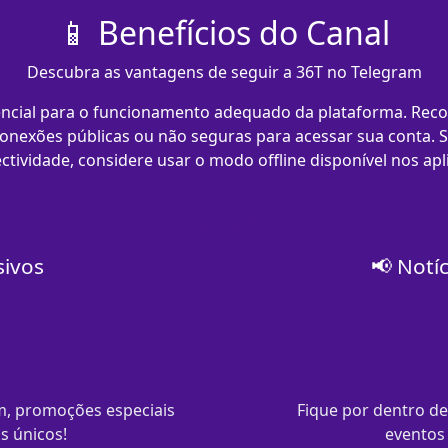
📱 Benefícios do Canal
Descubra as vantagens de seguir a 36T no Telegram
sencial para o funcionamento adequado da plataforma. Re
 conexões públicas ou não seguras para acessar sua conta.
ctividade, considere usar o modo offline disponível nos apli
sivos
📢 Notí
m, promoções especiais
Fique por dentro d
s únicos!
eventos