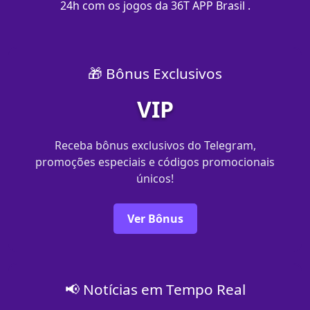
24h com os jogos da 36T APP Brasil .
🎁 Bônus Exclusivos
VIP
Receba bônus exclusivos do Telegram,
promoções especiais e códigos promocionais
únicos!
Ver Bônus
📢 Notícias em Tempo Real