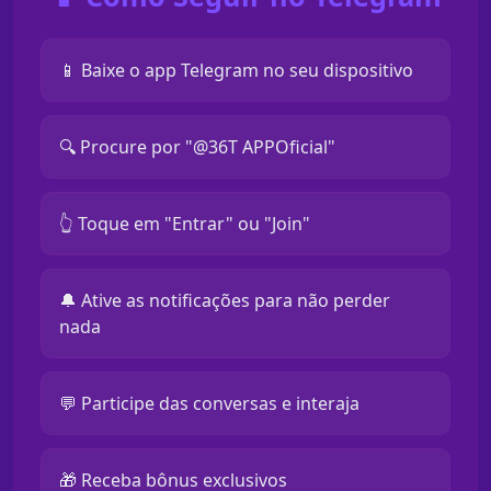
📱 Baixe o app Telegram no seu dispositivo
🔍 Procure por "@36T APPOficial"
👆 Toque em "Entrar" ou "Join"
🔔 Ative as notificações para não perder
nada
💬 Participe das conversas e interaja
🎁 Receba bônus exclusivos