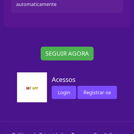
automaticamente
SEGUIR AGORA
Acessos
Login
Registrar-se