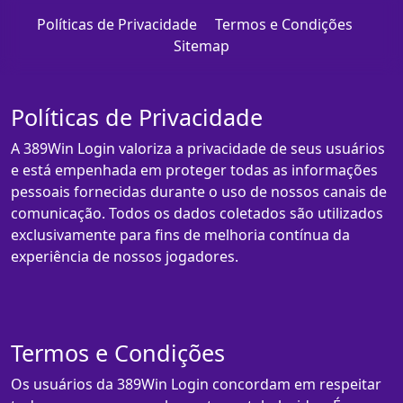
Políticas de Privacidade
Termos e Condições
Sitemap
Políticas de Privacidade
A 389Win Login valoriza a privacidade de seus usuários
e está empenhada em proteger todas as informações
pessoais fornecidas durante o uso de nossos canais de
comunicação. Todos os dados coletados são utilizados
exclusivamente para fins de melhoria contínua da
experiência de nossos jogadores.
Termos e Condições
Os usuários da 389Win Login concordam em respeitar