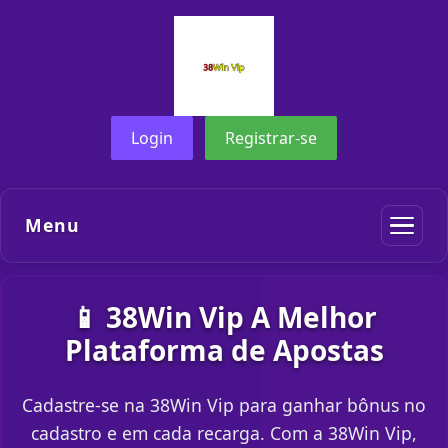
Login
Registrar-se
Menu
📱 38Win Vip A Melhor
Plataforma de Apostas
Cadastre-se na 38Win Vip para ganhar bônus no
cadastro e em cada recarga. Com a 38Win Vip,