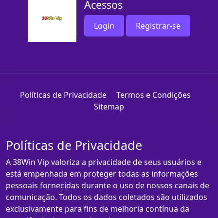
Acessos
Login
Registrar-se
Políticas de Privacidade
Termos e Condições
Sitemap
Políticas de Privacidade
A 38Win Vip valoriza a privacidade de seus usuários e
está empenhada em proteger todas as informações
pessoais fornecidas durante o uso de nossos canais de
comunicação. Todos os dados coletados são utilizados
exclusivamente para fins de melhoria contínua da