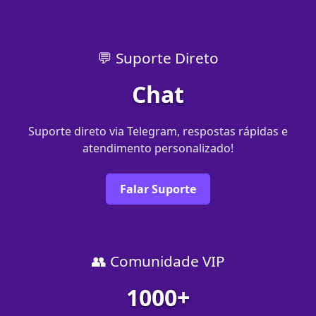
💬 Suporte Direto
Chat
Suporte direto via Telegram, respostas rápidas e
atendimento personalizado!
Falar Suporte
👥 Comunidade VIP
1000+