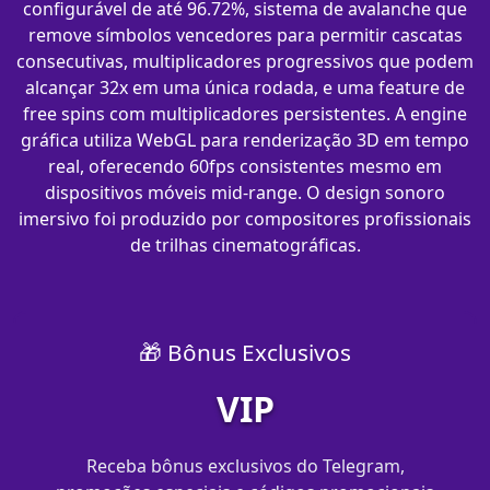
configurável de até 96.72%, sistema de avalanche que
remove símbolos vencedores para permitir cascatas
consecutivas, multiplicadores progressivos que podem
alcançar 32x em uma única rodada, e uma feature de
free spins com multiplicadores persistentes. A engine
gráfica utiliza WebGL para renderização 3D em tempo
real, oferecendo 60fps consistentes mesmo em
dispositivos móveis mid-range. O design sonoro
imersivo foi produzido por compositores profissionais
de trilhas cinematográficas.
🎁 Bônus Exclusivos
VIP
Receba bônus exclusivos do Telegram,