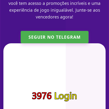
você tem acesso a promoções incríveis e uma
experiência de jogo inigualável. Junte-se aos
vencedores agora!
SEGUIR NO TELEGRAM