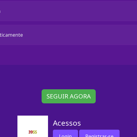
a
aticamente
SEGUIR AGORA
Acessos
Login
Registrar-se