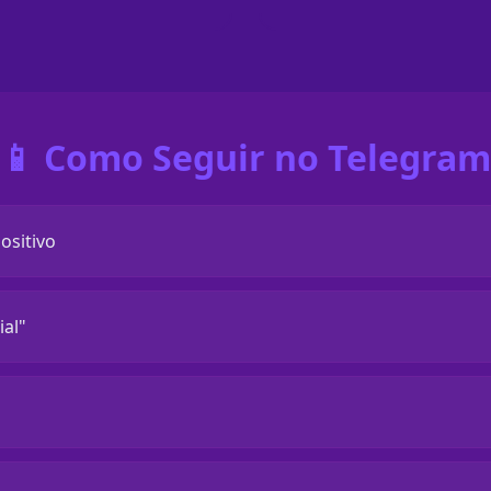
📱 Como Seguir no Telegram
ositivo
al"