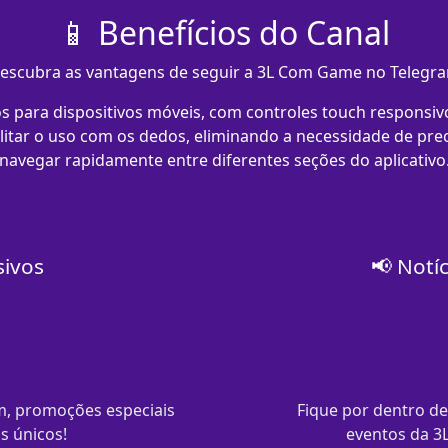
📱 Benefícios do Canal
escubra as vantagens de seguir a 3L Com Game no Telegr
para dispositivos móveis, com controles touch responsivo
litar o uso com os dedos, eliminando a necessidade de pre
navegar rapidamente entre diferentes seções do aplicativo
sivos
📢 Notí
m, promoções especiais
Fique por dentro d
s únicos!
eventos da 3