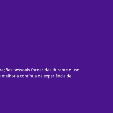
mações pessoais fornecidas durante o uso
e melhoria contínua da experiência de