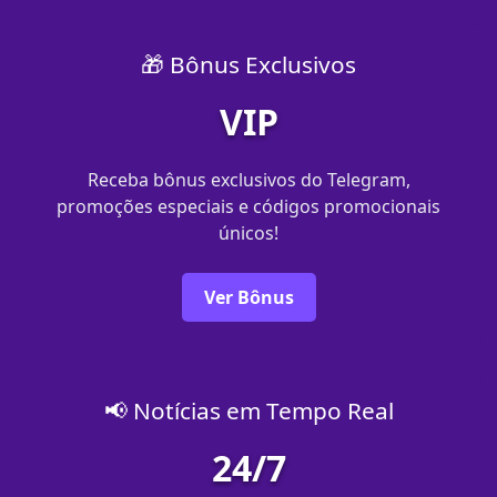
🎁 Bônus Exclusivos
VIP
Receba bônus exclusivos do Telegram,
promoções especiais e códigos promocionais
únicos!
Ver Bônus
📢 Notícias em Tempo Real
24/7