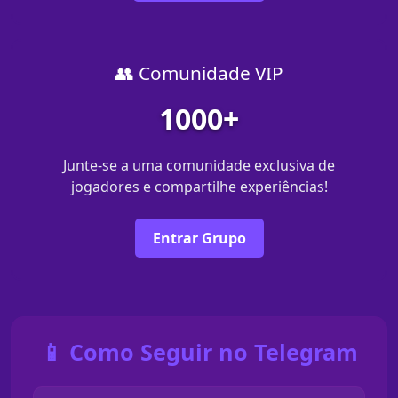
👥 Comunidade VIP
1000+
Junte-se a uma comunidade exclusiva de
jogadores e compartilhe experiências!
Entrar Grupo
📱 Como Seguir no Telegram