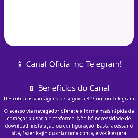
📱 Canal Oficial no Telegram!
📱 Benefícios do Canal
Descubra as vantagens de seguir a 3Z.Com no Telegram
O acesso via navegador oferece a forma mais rápida de
começar a usar a plataforma. Não há necessidade de
download, instalação ou configuração. Basta acessar o
site, fazer login ou criar uma conta, e você estará