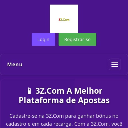
Login
Registrar-se
Menu
📱 3Z.Com A Melhor
Plataforma de Apostas
Cadastre-se na 3Z.Com para ganhar bônus no
cadastro e em cada recarga. Com a 3Z.Com, você