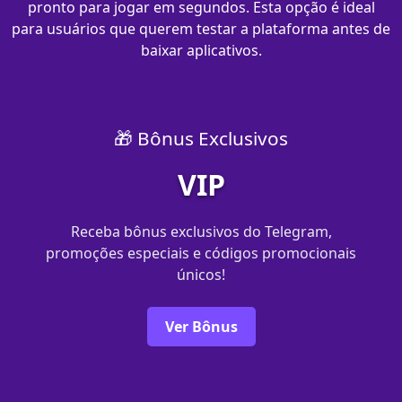
pronto para jogar em segundos. Esta opção é ideal
para usuários que querem testar a plataforma antes de
baixar aplicativos.
🎁 Bônus Exclusivos
VIP
Receba bônus exclusivos do Telegram,
promoções especiais e códigos promocionais
únicos!
Ver Bônus