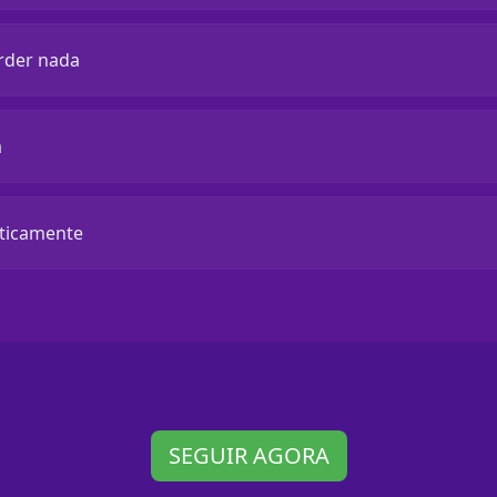
erder nada
a
aticamente
SEGUIR AGORA