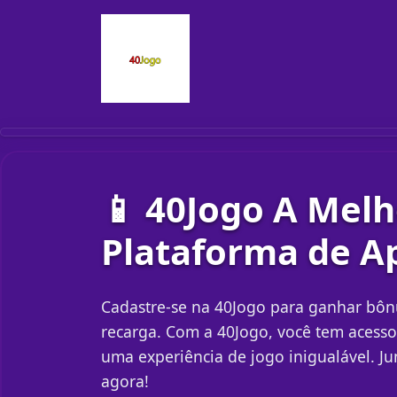
📱 40Jogo A Melh
Plataforma de A
Cadastre-se na 40Jogo para ganhar bôn
recarga. Com a 40Jogo, você tem acesso
uma experiência de jogo inigualável. J
agora!