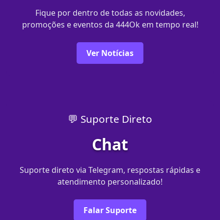
Fique por dentro de todas as novidades,
promoções e eventos da 444Ok em tempo real!
Ver Notícias
💬 Suporte Direto
Chat
Suporte direto via Telegram, respostas rápidas e
atendimento personalizado!
Falar Suporte