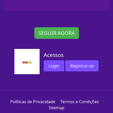
SEGUIR AGORA
Acessos
Login
Registrar-se
Políticas de Privacidade
Termos e Condições
Sitemap