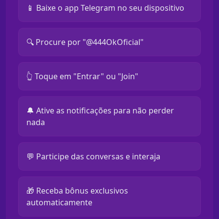
📱 Baixe o app Telegram no seu dispositivo
🔍 Procure por "@444OkOficial"
👆 Toque em "Entrar" ou "Join"
🔔 Ative as notificações para não perder
nada
💬 Participe das conversas e interaja
🎁 Receba bônus exclusivos
automaticamente