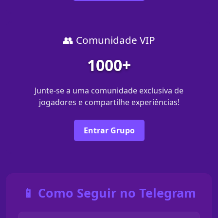
👥 Comunidade VIP
1000+
Junte-se a uma comunidade exclusiva de
jogadores e compartilhe experiências!
Entrar Grupo
📱 Como Seguir no Telegram