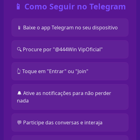
📱 Como Seguir no Telegram
📱 Baixe o app Telegram no seu dispositivo
🔍 Procure por "@444Win VipOficial"
👆 Toque em "Entrar" ou "Join"
🔔 Ative as notificações para não perder
nada
💬 Participe das conversas e interaja