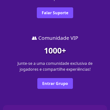
Falar Suporte
👥 Comunidade VIP
1000+
Junte-se a uma comunidade exclusiva de
jogadores e compartilhe experiências!
Entrar Grupo