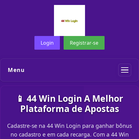
Login
Registrar-se
Menu
📱 44 Win Login A Melhor
Plataforma de Apostas
Cadastre-se na 44 Win Login para ganhar bônus
no cadastro e em cada recarga. Com a 44 Win