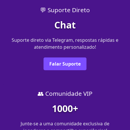
💬 Suporte Direto
Chat
Suporte direto via Telegram, respostas rápidas e
atendimento personalizado!
Falar Suporte
👥 Comunidade VIP
1000+
Junte-se a uma comunidade exclusiva de