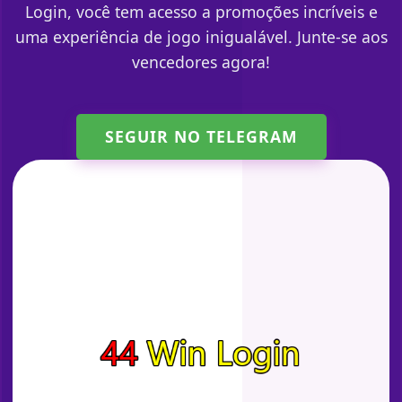
Login, você tem acesso a promoções incríveis e
uma experiência de jogo inigualável. Junte-se aos
vencedores agora!
SEGUIR NO TELEGRAM