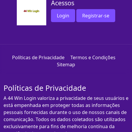
Acessos
Login
Registrar-se
Políticas de Privacidade
Termos e Condições
Sitemap
Políticas de Privacidade
A 44 Win Login valoriza a privacidade de seus usuários e
está empenhada em proteger todas as informações
pessoais fornecidas durante o uso de nossos canais de
comunicação. Todos os dados coletados são utilizados
exclusivamente para fins de melhoria contínua da