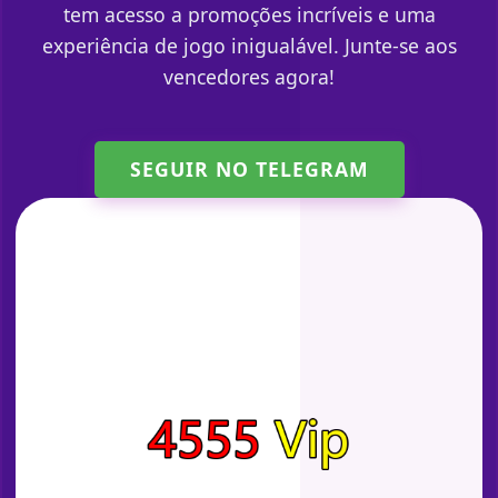
tem acesso a promoções incríveis e uma
experiência de jogo inigualável. Junte-se aos
vencedores agora!
SEGUIR NO TELEGRAM