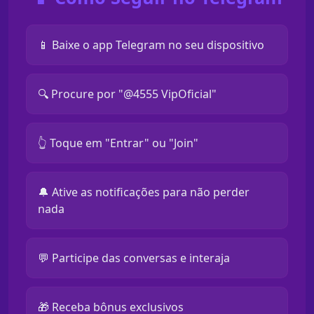
📱 Baixe o app Telegram no seu dispositivo
🔍 Procure por "@4555 VipOficial"
👆 Toque em "Entrar" ou "Join"
🔔 Ative as notificações para não perder
nada
💬 Participe das conversas e interaja
🎁 Receba bônus exclusivos