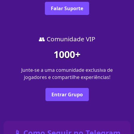
Falar Suporte
👥 Comunidade VIP
1000+
Junte-se a uma comunidade exclusiva de
jogadores e compartilhe experiências!
Entrar Grupo
📱 Como Seguir no Telegram