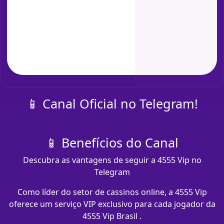
📱 Canal Oficial no Telegram!
📱 Benefícios do Canal
Descubra as vantagens de seguir a 4555 Vip no
Telegram
Como líder do setor de cassinos online, a 4555 Vip
oferece um serviço VIP exclusivo para cada jogador da
4555 Vip Brasil .