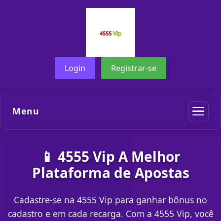
Login
Registrar-se
Menu
📱 4555 Vip A Melhor
Plataforma de Apostas
Cadastre-se na 4555 Vip para ganhar bônus no
cadastro e em cada recarga. Com a 4555 Vip, você