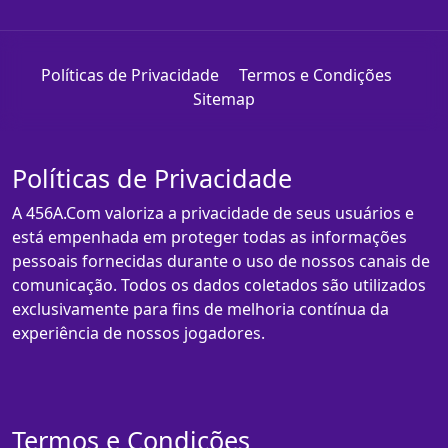
Políticas de Privacidade
Termos e Condições
Sitemap
Políticas de Privacidade
A 456A.Com valoriza a privacidade de seus usuários e
está empenhada em proteger todas as informações
pessoais fornecidas durante o uso de nossos canais de
comunicação. Todos os dados coletados são utilizados
exclusivamente para fins de melhoria contínua da
experiência de nossos jogadores.
Termos e Condições