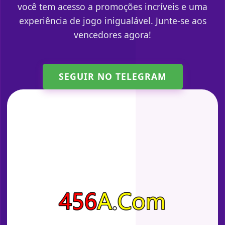
você tem acesso a promoções incríveis e uma
experiência de jogo inigualável. Junte-se aos
vencedores agora!
SEGUIR NO TELEGRAM