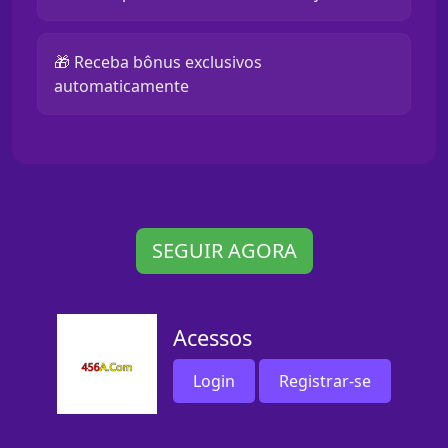
🎁 Receba bônus exclusivos
automaticamente
SEGUIR AGORA
Acessos
Login
Registrar-se