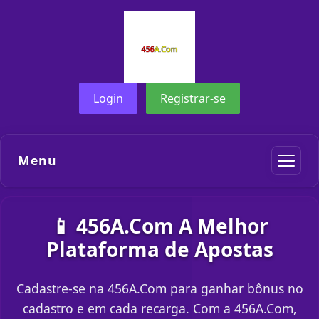
Login
Registrar-se
Menu
📱 456A.Com A Melhor
Plataforma de Apostas
Cadastre-se na 456A.Com para ganhar bônus no
cadastro e em cada recarga. Com a 456A.Com,