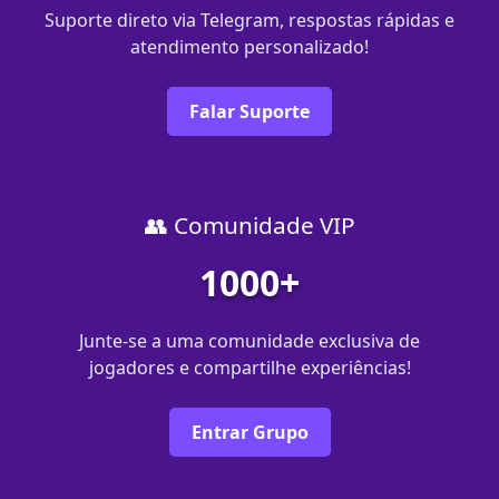
Suporte direto via Telegram, respostas rápidas e
atendimento personalizado!
Falar Suporte
👥 Comunidade VIP
1000+
Junte-se a uma comunidade exclusiva de
jogadores e compartilhe experiências!
Entrar Grupo