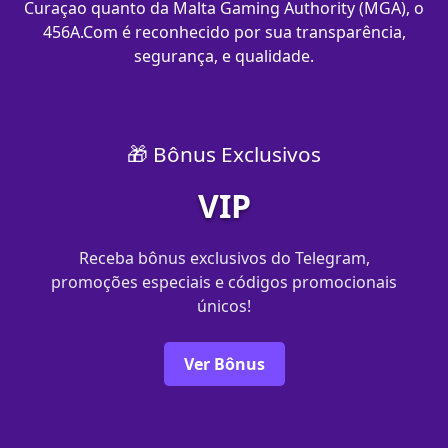
Curaçao quanto da Malta Gaming Authority (MGA), o
456A.Com é reconhecido por sua transparência,
segurança, e qualidade.
🎁 Bônus Exclusivos
VIP
Receba bônus exclusivos do Telegram,
promoções especiais e códigos promocionais
únicos!
Ver Bônus