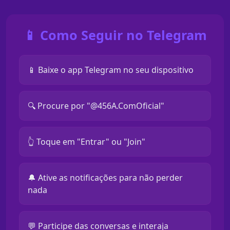
📱 Como Seguir no Telegram
📱 Baixe o app Telegram no seu dispositivo
🔍 Procure por "@456A.ComOficial"
👆 Toque em "Entrar" ou "Join"
🔔 Ative as notificações para não perder
nada
💬 Participe das conversas e interaja