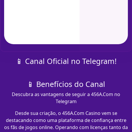
📱 Canal Oficial no Telegram!
📱 Benefícios do Canal
Descubra as vantagens de seguir a 456A.Com no
Telegram
Desde sua criação, o 456A.Com Casino vem se
destacando como uma plataforma de confiança entre
os fãs de jogos online. Operando com licenças tanto da