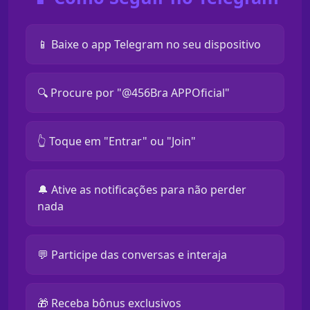
📱 Baixe o app Telegram no seu dispositivo
🔍 Procure por "@456Bra APPOficial"
👆 Toque em "Entrar" ou "Join"
🔔 Ative as notificações para não perder
nada
💬 Participe das conversas e interaja
🎁 Receba bônus exclusivos