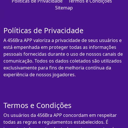
Políticas de Privacidade
Termos e Condições
Sitemap
Políticas de Privacidade
A 456Bra APP valoriza a privacidade de seus usuários e
está empenhada em proteger todas as informações
pessoais fornecidas durante o uso de nossos canais de
comunicação. Todos os dados coletados são utilizados
exclusivamente para fins de melhoria contínua da
experiência de nossos jogadores.
Termos e Condições
Os usuários da 456Bra APP concordam em respeitar
todas as regras e regulamentos estabelecidos. É