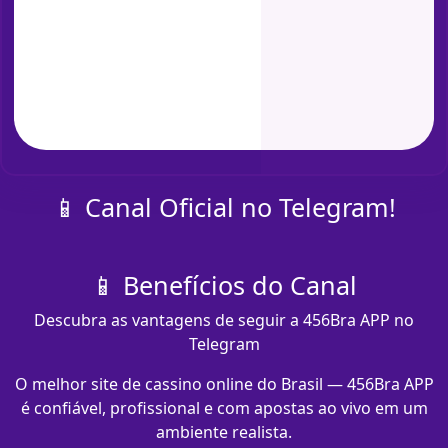
📱 Canal Oficial no Telegram!
📱 Benefícios do Canal
Descubra as vantagens de seguir a 456Bra APP no
Telegram
O melhor site de cassino online do Brasil — 456Bra APP
é confiável, profissional e com apostas ao vivo em um
ambiente realista.