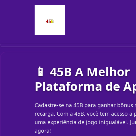
📱 45B A Melhor
Plataforma de A
Cadastre-se na 45B para ganhar bônus 
recarga. Com a 45B, você tem acesso a 
uma experiência de jogo inigualável. J
agora!