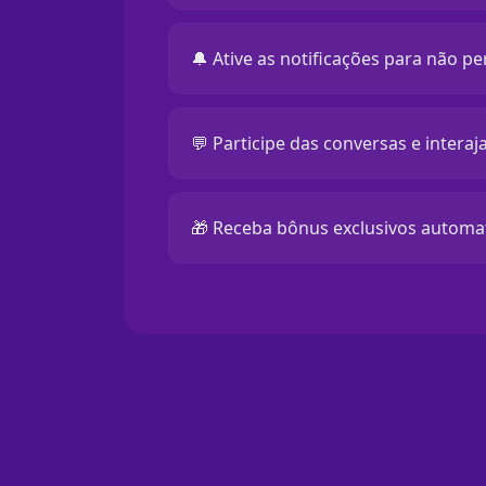
🔔 Ative as notificações para não p
💬 Participe das conversas e interaj
🎁 Receba bônus exclusivos autom