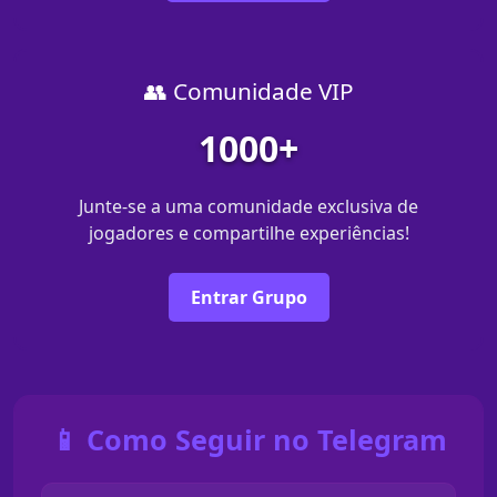
👥 Comunidade VIP
1000+
Junte-se a uma comunidade exclusiva de
jogadores e compartilhe experiências!
Entrar Grupo
📱 Como Seguir no Telegram