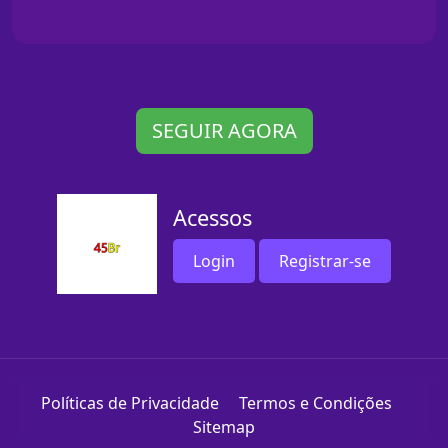
SEGUIR AGORA
Acessos
Login
Registrar-se
Políticas de Privacidade
Termos e Condições
Sitemap