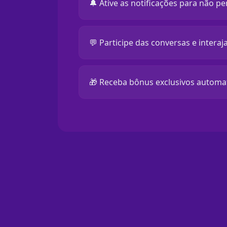
🔔 Ative as notificações para não p
💬 Participe das conversas e interaj
🎁 Receba bônus exclusivos autom