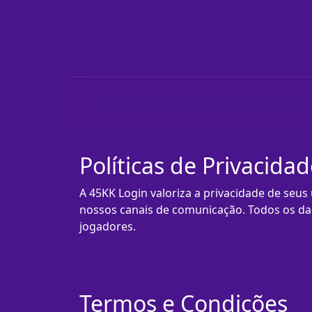
Políticas de Privacida
A 45KK Login valoriza a privacidade de seu
nossos canais de comunicação. Todos os dad
jogadores.
Termos e Condições