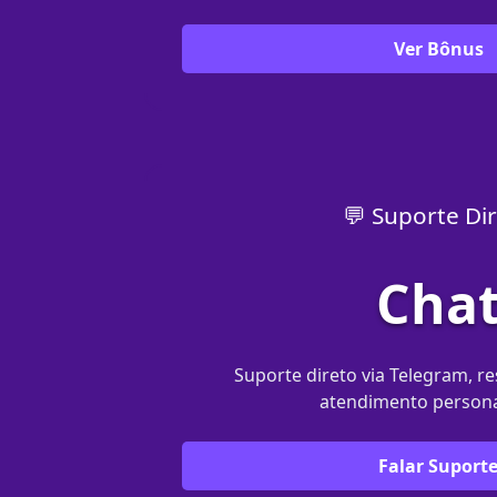
Ver Bônus
💬 Suporte Di
Cha
Suporte direto via Telegram, r
atendimento persona
Falar Suport