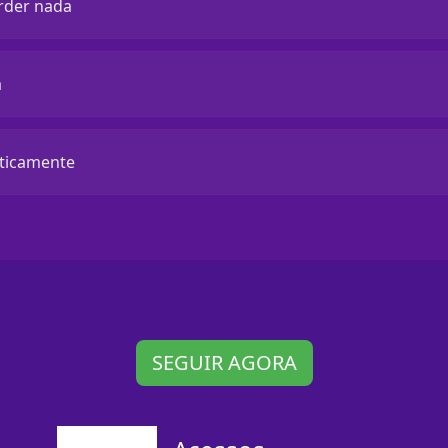
erder nada
a
aticamente
SEGUIR AGORA