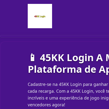
📱 45KK Login A
Plataforma de A
Cadastre-se na 45KK Login para ganhar
cada recarga. Com a 45KK Login, você 
incríveis e uma experiência de jogo inig
vencedores agora!