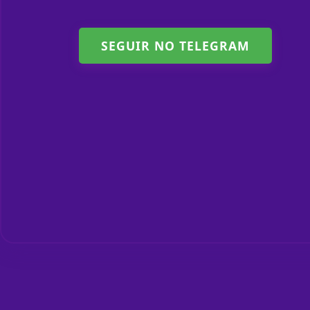
SEGUIR NO TELEGRAM