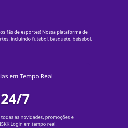
m
 os fãs de esportes! Nossa plataforma de
tes, incluindo futebol, basquete, beisebol,
cias em Tempo Real
24/7
e todas as novidades, promoções e
45KK Login em tempo real!