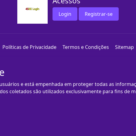
Acessos
Login
Registrar-se
Políticas de Privacidade
Termos e Condições
Sitemap
de
s usuários e está empenhada em proteger todas as informa
os coletados são utilizados exclusivamente para fins de m