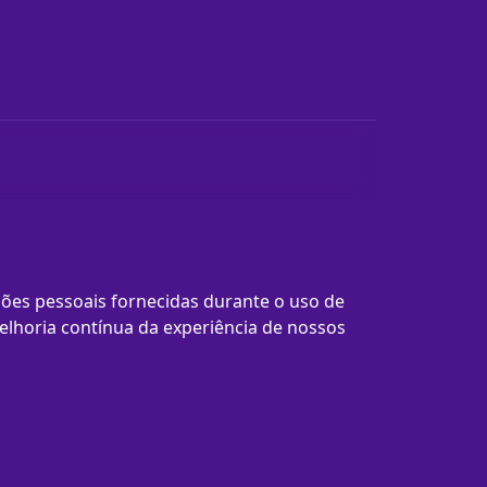
ções pessoais fornecidas durante o uso de
elhoria contínua da experiência de nossos